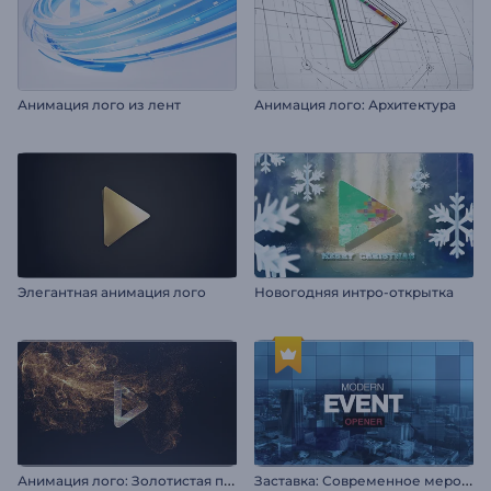
Анимация лого из лент
Анимация лого: Архитектура
Элегантная анимация лого
Новогодняя интро-открытка
А
нимация лого: Золотистая пыль
З
аставка: Современное мероприятие