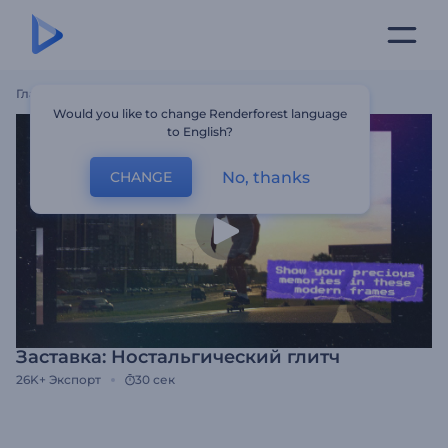
Главная
Шаблоны
Заставка: Ностальгический Глитч
Would you like to change Renderforest language
to English?
No, thanks
CHANGE
Заставка: Ностальгический глитч
26K+
Экспорт
30 сек