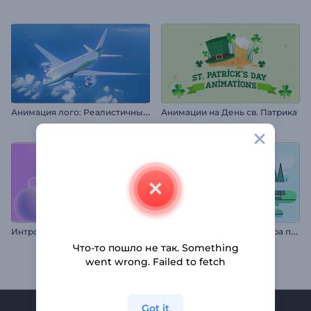
А
нимация лого: Реалистичный самолет
Анимации на День св. Патрика
А
нимация лого: Атмосфера природы
Интро вкладки веб-поиска
Что-то пошло не так. Something
went wrong. Failed to fetch
Got it