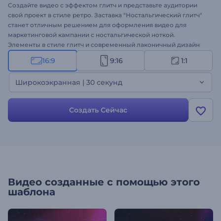
Создайте видео с эффектом глитч и представьте аудитории
свой проект в стиле ретро. Заставка "Ностальгический глитч"
станет отличным решением для оформления видео для
маркетинговой кампании с ностальгической ноткой.
Элементы в стиле глитч и современный лаконичный дизайн
помогут оформить оригинальный проект. Просто загрузите в
16:9
9:16
1:1
шаблон свои изображения и видео, введите текст и оформите
профессиональную видеозаставку. Шаблон идеально
Широкоэкранная | 30 секунд
подходит для оформления проморолика нового продукта,
приглашения на мероприятие, презентацию бренда,
динамичного слайд-шоу и др. Создайте свою заставку!
Создать Сейчас
Видео созданные с помощью этого
шаблона