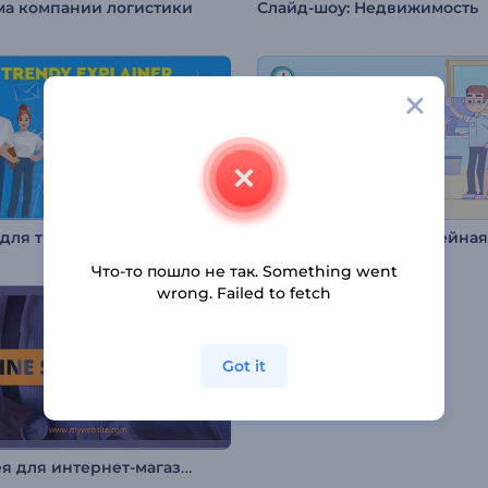
ма компании логистики
Слайд-шоу: Недвижимость
Набор для трендового объясняющего ролика
Что-то пошло не так. Something went
wrong. Failed to fetch
Got it
Галерея для интернет-магазина