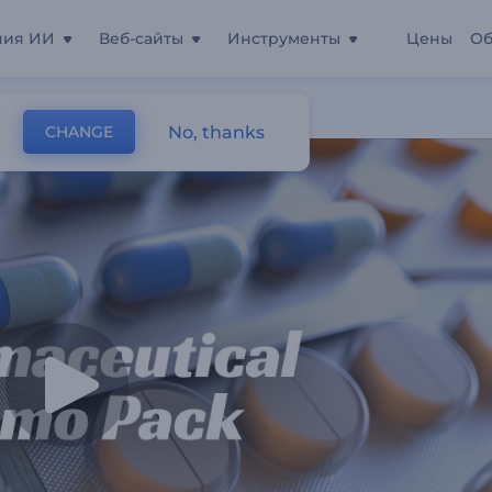
ния ИИ
Веб-сайты
Инструменты
Цены
Об
No, thanks
CHANGE