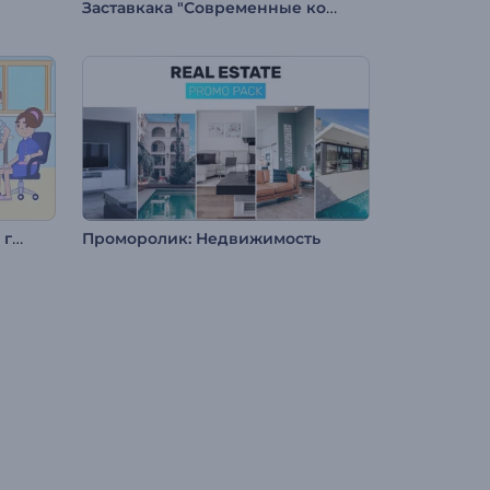
Заставкака "Современные коллажи"
Набор анимаций: Линейная графика
Проморолик: Недвижимость