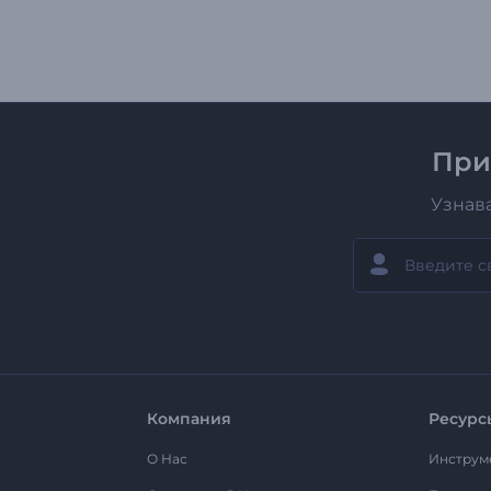
При
Узнав
Компания
Ресурс
О Нас
Инструм