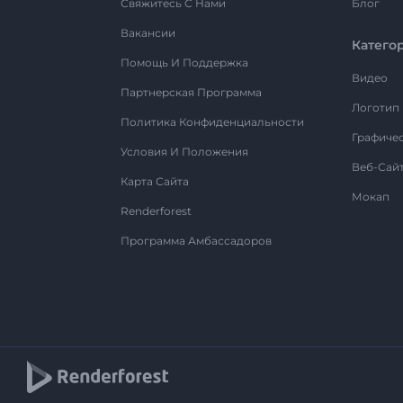
Свяжитесь С Нами
Блог
Вакансии
Катего
Помощь И Поддержка
Видео
Партнерская Программа
Логотип
Политика Конфиденциальности
Графиче
Условия И Положения
Веб-Сай
Карта Сайта
Мокап
Renderforest
Программа Амбассадоров