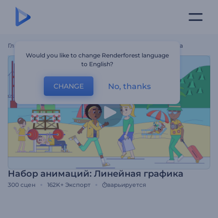
Главная
Шаблоны
Набор Анимаций: Линейная Графика
Would you like to change Renderforest language
to English?
No, thanks
CHANGE
Набор анимаций: Линейная графика
300
сцен
162K+
Экспорт
варьируется