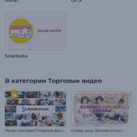
minal
Ori X
Solarbaba
В категории
Торговые видео
И
нтро заставка Плавные фоторамки
Слайд-шоу: Летний отпуск