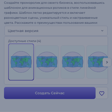
Создайте проморолик для своего бизнеса, воспользовавшись
шаблоном для анимационных роликов в стиле линейной
графики. Шаблон легко редактируется и включает
разноцветные сцены, уникальный стиль и настраиваемые
цвета. Расскажите о преимуществах пользования вашими
услугами, объясните, как работает ваш продукт с лучшим
Цветная версия
решением от Renderforest. Набор для создания анимации
“Линейная графика”, включающий более 200 сцен,
Доступные стили
(4)
персонажей и иконок, отлично подойдет для создания
презентаций, объясняющих роликов эксплейнеров,
рекламных роликов и многого другого. Загрузите свои файлы
и выберите музыкальный трек - создайте собственное видео
уже сегодня!
Создать Сейчас