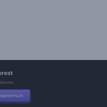
rest
ервыми
единиться