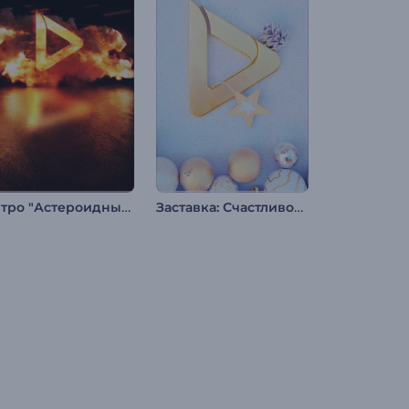
Интро "Астероидный Удар"
Заставка: Счастливое Рождество