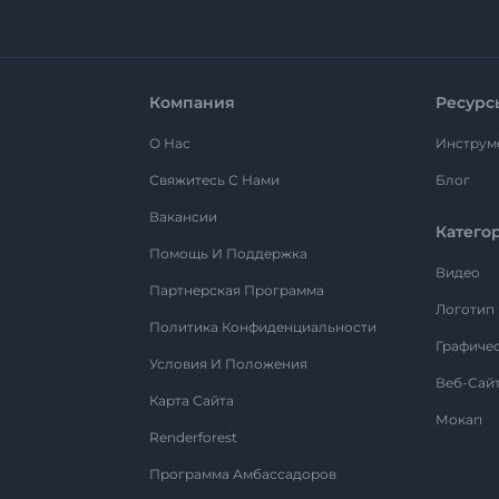
Компания
Ресурс
О Нас
Инструм
Свяжитесь С Нами
Блог
Вакансии
Катего
Помощь И Поддержка
Видео
Партнерская Программа
Логотип
Политика Конфиденциальности
Графиче
Условия И Положения
Веб-Сай
Карта Сайта
Мокап
Renderforest
Программа Амбассадоров