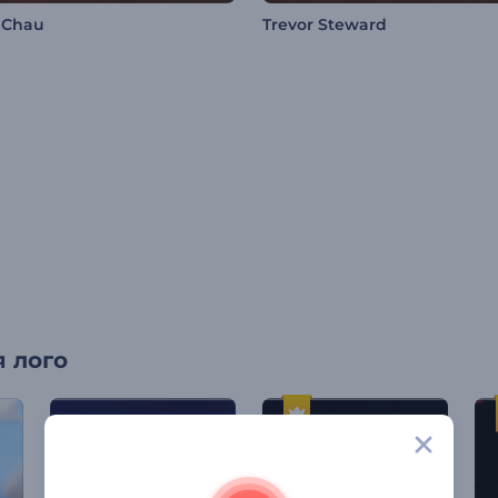
 Chau
Trevor Steward
 лого