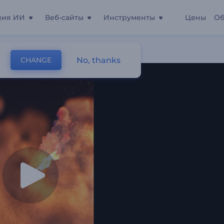
ния ИИ
Веб-сайты
Инструменты
Цены
Об
No, thanks
CHANGE