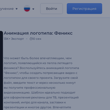
учение
Войти
Регистрация
Анимация логотипа: Феникс
13K+
Экспорт
10 сек
Что может быть более впечатляющим, чем
логотип, появляющийся из пепла летящего
феникса? Воспользуйтесь анимацией логотипа
"Феникс", чтобы создать потрясающее видео с
логотипом для своего проекта. Загрузите свой
файл, введите текст и через несколько минут
вы получите профессиональную
видеоанимацию. Шаблон идеально подходит
для оформления рекламы для ТВ, презентаций
компаний, интро для канала, заставки к
презентации и многое другое. Впечатлите