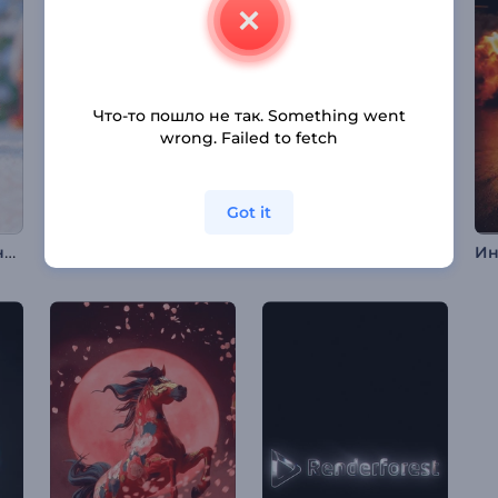
Что-то пошло не так. Something went
wrong. Failed to fetch
Got it
Вступление к вязаному Рождеству
Интро "Скоростная трасса"
Анимация лого: Кинематографичные частицы