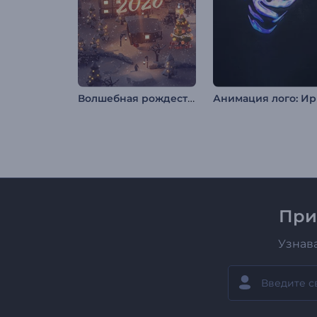
Волшебная рождественская деревушка
При
Узнав