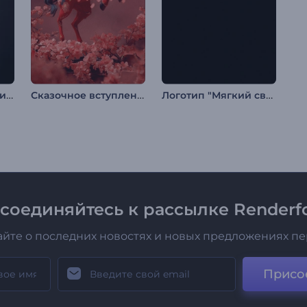
Анимация лого: Иридисцентный эффект
Сказочное вступление к китайскому Новому году
Логотип "Мягкий свет"
соединяйтесь к рассылке Renderfo
айте о последних новостях и новых предложениях п
Присо