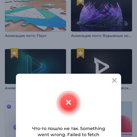
А
нимация лого: Взрывные искры
Анимация лого: Пазл
А
нимация лого: Светящийся неон
А
нимация лого: Хроматический глитч
Что-то пошло не так. Something
went wrong. Failed to fetch