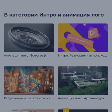
В категории
Интро и анимация лого
И
нтро: Разноцветная поисковая строка
Анимация лого: Фотограф
В
ступление о шерстяном рождественском вечере
А
нимация лого: Архитектура в природе