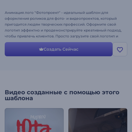
Анимация лого "Фотопроект" - идеальный шаблон для
оформления роликов для фото- и видеопроектов, который
пригодится людям творческих профессий. Оформите свой
логотип эффектно и продемонстрируйте креативный подход,
чтобы привлечь клиентов. Просто загрузите свой логотип и
создайте ролик для своих проектов. Подходит для медиа-
агентств, студий по съемке видео и фотографированию,
Создать Сейчас
создания портфолио и многого другого. Достичь успеха
проще с профессиональным видеороликом!
Видео созданные с помощью этого
шаблона