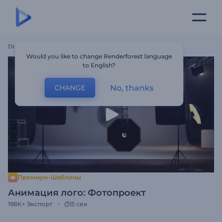
Главная
Шаблоны
Анимация Лого: Фотопроект
Would you like to change Renderforest language
to English?
No, thanks
CHANGE
Премиум-Шаблоны
Анимация лого: Фотопроект
198K+
Экспорт
15 сек