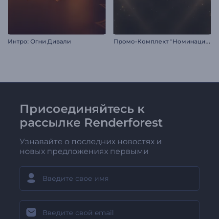
П
ромо-Комплект "Номинации на Премию"
Интро: Огни Дивали
Присоединяйтесь к
рассылке Renderforest
Узнавайте о последних новостях и
новых предложениях первыми