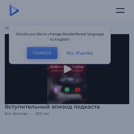
Главная
Шаблоны
Вступительный Эпизод Подкаста
Would you like to change Renderforest language
to English?
No, thanks
CHANGE
Вступительный эпизод подкаста
544
Экспорт
12 сек