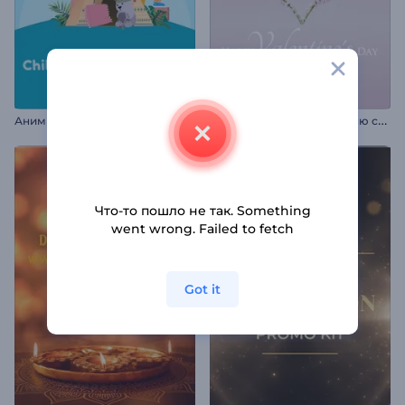
А
нимированная открытка ко Дню детей
Ц
веточная заставка ко Дню св. Валентина
Что-то пошло не так. Something
went wrong. Failed to fetch
Got it