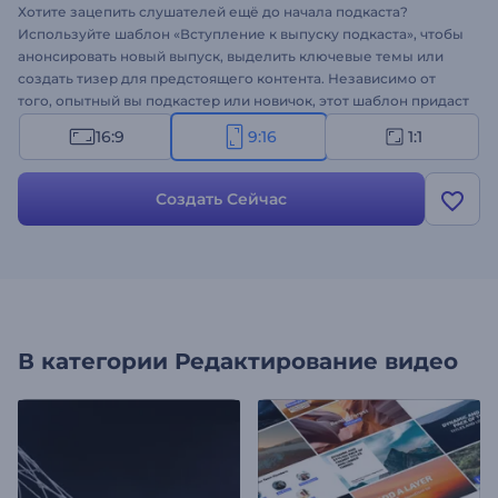
Хотите зацепить слушателей ещё до начала подкаста?
Используйте шаблон «Вступление к выпуску подкаста», чтобы
анонсировать новый выпуск, выделить ключевые темы или
создать тизер для предстоящего контента. Независимо от
того, опытный вы подкастер или новичок, этот шаблон придаст
вашему вступлению профессиональный вид. Добавьте в
16:9
9:16
1:1
сцены медиафайлы, логотип, музыку и информацию о
ведущем и шоу. Создавайте подкасты прямо сейчас и
заставляйте слушателей возвращаться за новыми
Создать Сейчас
материалами!
В категории
Редактирование видео