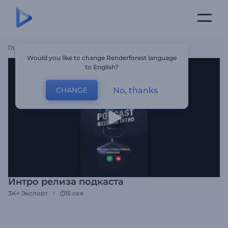
Главная
Шаблоны
Интро Релиза Подкаста
Would you like to change Renderforest language
to English?
No, thanks
CHANGE
Интро релиза подкаста
3K+
Экспорт
15 сек