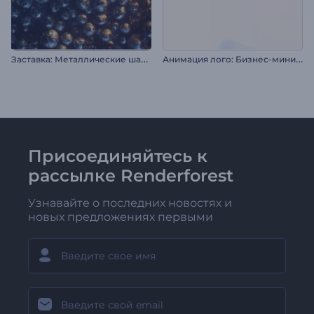
З
аставка: Металлические шары
А
нимация лого: Бизнес-минимализм
Присоединяйтесь к
рассылке Renderforest
Узнавайте о последних новостях и
новых предложениях первыми