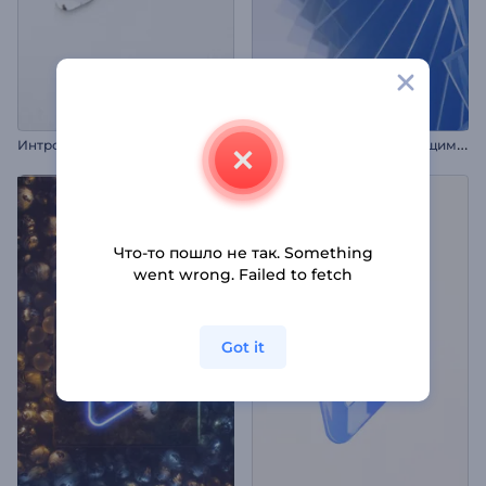
И
нтро: Фигуры с вращающимися краями
Интро: Мозаика из фото
Что-то пошло не так. Something
went wrong. Failed to fetch
Got it