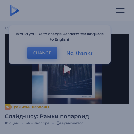
Главная
Шаблоны
Слайд-Шоу: Рамки Полароид
Would you like to change Renderforest language
to English?
No, thanks
CHANGE
Премиум-Шаблоны
Слайд-шоу: Рамки полароид
10
сцен
4K+
Экспорт
варьируется