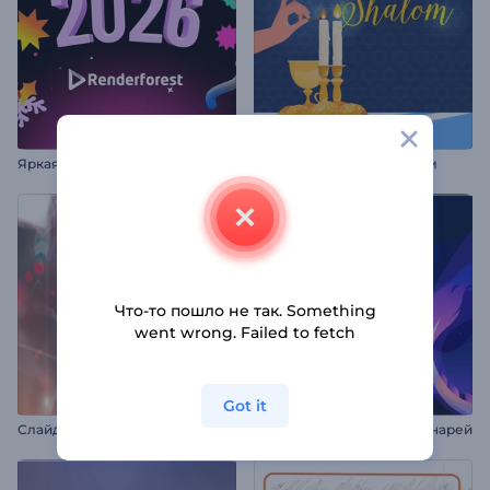
Яркая новогодняя заставка
Анимации: Шаббат шалом
Что-то пошло не так. Something
went wrong. Failed to fetch
Got it
С
лайд-шоу: Розовая романтика
Анимация: Фестиваль фонарей