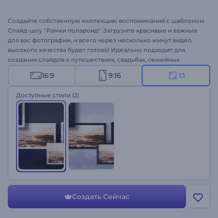
Создайте собственную коллекцию воспоминаний с шаблоном
Слайд-шоу "Рамки полароид". Загрузите красивые и важные
для вас фотографии, и всего через несколько минут видео
высокого качества будет готово! Идеально подходит для
создания слайдов о путешествиях, свадьбах, семейных
мероприятиях, поздравлений с Днем рождения и многого
16:9
9:16
1:1
другого. Попробуйте создать слайд-шоу и сохранить свои
воспоминания!
Доступные стили
(2)
Создать Сейчас