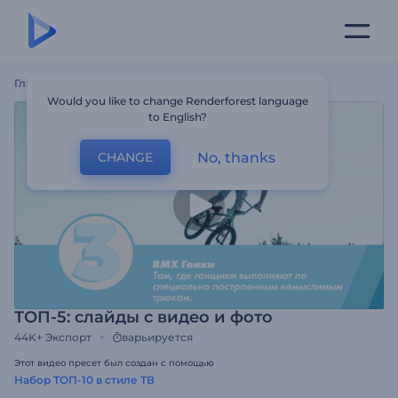
Главная
Шаблоны
ТОП-5: Слайды С Видео И Фото
Would you like to change Renderforest language
to English?
No, thanks
CHANGE
ТОП-5: слайды с видео и фото
44K+
Экспорт
варьируется
Этот видео пресет был создан с помощью
Набор ТОП-10 в стиле ТВ