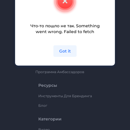
Вакансии
Помощь И Поддержка
Партнерская Программа
Что-то пошло не так. Something
went wrong. Failed to fetch
Политика Конфиденциальности
Условия И Положения
Got it
Карта Сайта
Renderforest
Программа Амбассадоров
Ресурсы
Инструменты Для Брендинга
Блог
Категории
Видео