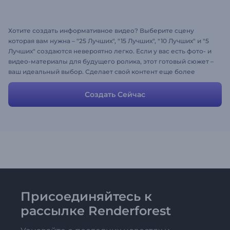
Хотите создать информативное видео? Выберите сцену
которая вам нужна – "25 Лучших", "15 Лучших", "10 Лучших" и "5
Лучших" создаются невероятно легко. Если у вас есть фото- и
видео-материалы для будущего ролика, этот готовый cюжет –
ваш идеальный выбор. Сделает свой контент еще более
привлекательным. Начните создание своего
профессионального рейтинга прямо сейчас!
Создать Сейчас
Присоединяйтесь к
рассылке Renderforest