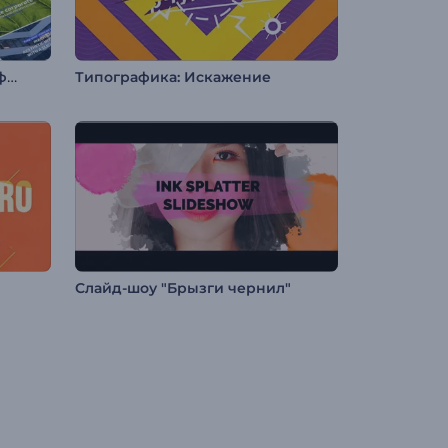
Минималистичная типографика для соцсетей
Типографика: Искажение
Слайд-шоу "Брызги чернил"