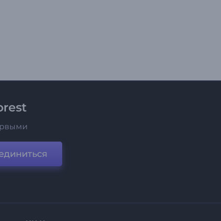
rest
ервыми
единиться