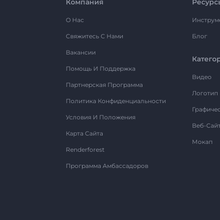
Компания
Ресурс
О Нас
Инструм
Свяжитесь С Нами
Блог
Вакансии
Катего
Помощь И Поддержка
Видео
Партнерская Программа
Логотип
Политика Конфиденциальности
Графиче
Условия И Положения
Веб-Сай
Карта Сайта
Мокап
Renderforest
Программа Амбассадоров