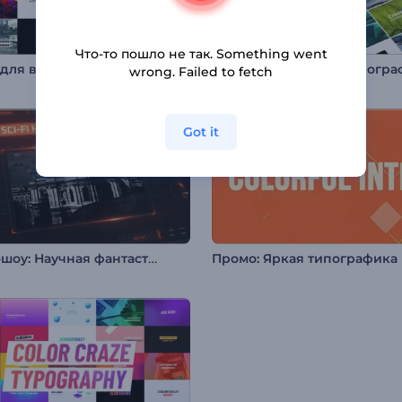
Что-то пошло не так. Something went
Набор для видео: Чистая типографика
wrong. Failed to fetch
Got it
Слайд-шоу: Научная фантастика
Промо: Яркая типографика