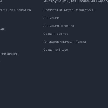
ы
Инструменты Для Создания Видео
енты Для Брендинга
Бесплатный Визуализатор Музыки
Анимации
Анимация Логотипа
рии
Создание Интро
Генератор Анимации Текста
Создайте Видео
ский Дизайн
т