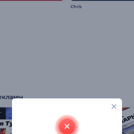
Chris
екламы