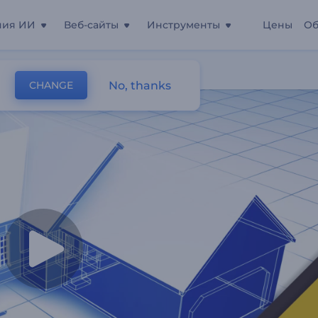
ния ИИ
Веб-сайты
Инструменты
Цены
Об
кламы
No, thanks
CHANGE