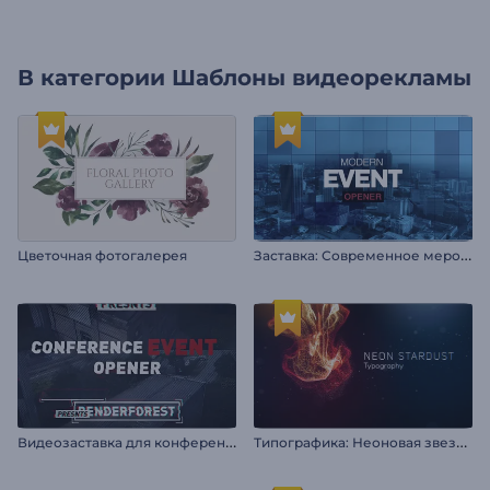
В категории
Шаблоны видеорекламы
З
аставка: Современное мероприятие
Цветочная фотогалерея
В
идеозаставка для конференции
Т
ипографика: Неоновая звездная пыль