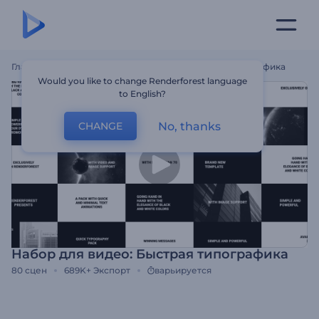
Главная
Шаблоны
Набор Для Видео: Быстрая Типографика
Would you like to change Renderforest language
to English?
No, thanks
CHANGE
Набор для видео: Быстрая типографика
80
сцен
689K+
Экспорт
варьируется