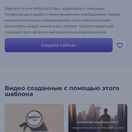
Зажгите огонь любопытства у аудитории с помощью
потрясающего видео с анимированным сообщением. Набор
минималистичных анимированных заголовков поможет
вдохновить новую жизнь в ваш проект. Шаблон идеально
подходит для оформления рекламных видеороликов,
объявлений, презентаций, рекламы на ТВ, YouTube-каналов и
многого другого. Загрузите свои медиафайлы и создайте
Создать Сейчас
видео высокого качества всего за пару минут. Пора
вооружиться новым подходом и создать видео с динамичной
типографикой. Оформите свое видео!
Видео созданные с помощью этого
шаблона