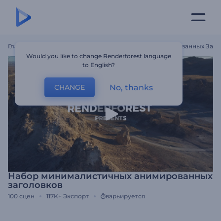
Главная
Шаблоны
Набор Минималистичных Анимированных Заго
Would you like to change Renderforest language
to English?
No, thanks
CHANGE
Набор минималистичных анимированных
заголовков
100
сцен
117K+
Экспорт
варьируется