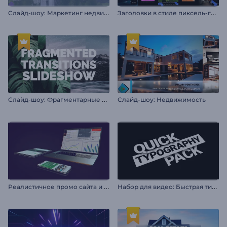
С
лайд-шоу: Маркетинг недвижимости
З
аголовки в стиле пиксель-глитч
С
лайд-шоу: Фрагментарные переходы
Слайд-шоу: Недвижимость
Р
еалистичное промо сайта и приложения
Н
абор для видео: Быстрая типографика