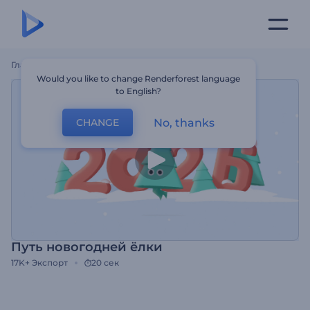
Главная
Шаблоны
Путь Новогодней Ёлки
Would you like to change Renderforest language
to English?
No, thanks
CHANGE
Путь новогодней ёлки
17K+
Экспорт
20 сек