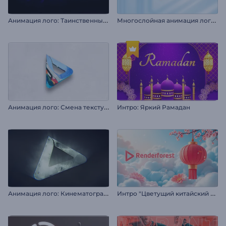
А
нимация лого: Таинственный дым
М
ногослойная анимация логотипа
А
нимация лого: Смена текстуры в 3D
Интро: Яркий Рамадан
А
нимация лого: Кинематографичный свет
И
нтро "Цветущий китайский Новый год"