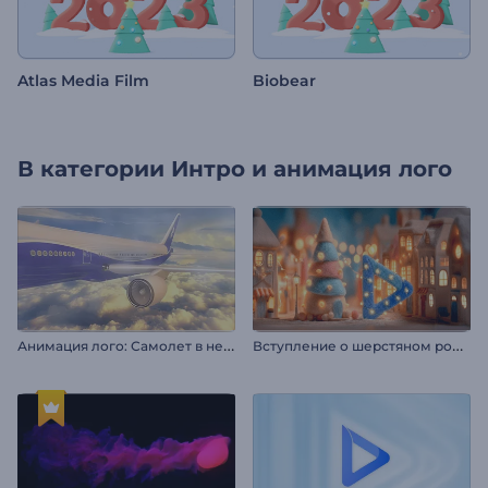
Atlas Media Film
Biobear
В категории
Интро и анимация лого
А
нимация лого: Самолет в небе
В
ступление о шерстяном рождественском вечере