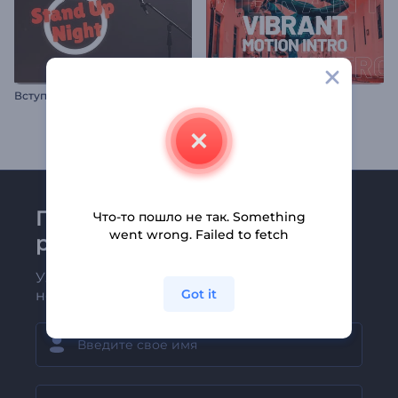
Вступление к стендап-шоу
Интро: Движение кадров
Присоединяйтесь к
Что-то пошло не так. Something
went wrong. Failed to fetch
рассылке Renderforest
Узнавайте о последних новостях и
Got it
новых предложениях первыми