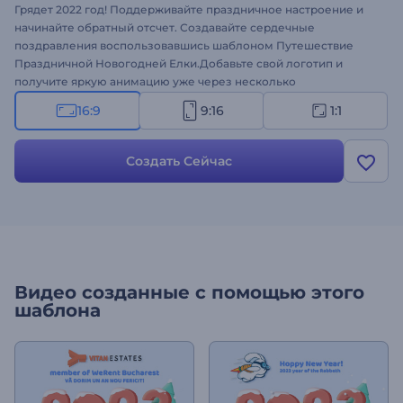
Грядет 2022 год! Поддерживайте праздничное настроение и
начинайте обратный отсчет. Создавайте сердечные
поздравления воспользовавшись шаблоном Путешествие
Праздничной Новогодней Елки.Добавьте свой логотип и
получите яркую анимацию уже через несколько
минут.Идеально подходит для рождественских видео-
16:9
9:16
1:1
открыток, новогодних поздравлений, приглашений на
вечеринку и многого другого.Наденьте свою самую яркую
улыбку и распространите праздничное настроение.
Создать Сейчас
Попробуйте сегодня!
Видео созданные с помощью этого
шаблона