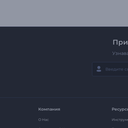
При
Узнав
Компания
Ресурс
О Нас
Инструм