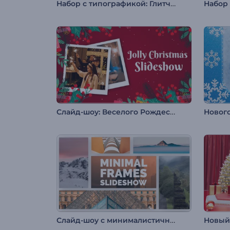
Набор с типографикой: Глитч-эффект
Слайд-шоу: Веселого Рождества
Слайд-шоу с минималистичными рамками