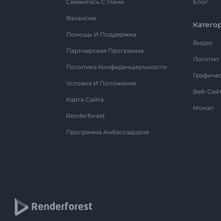
Свяжитесь С Нами
Блог
Вакансии
Катего
Помощь И Поддержка
Видео
Партнерская Программа
Логотип
Политика Конфиденциальности
Графиче
Условия И Положения
Веб-Сай
Карта Сайта
Мокап
Renderforest
Программа Амбассадоров