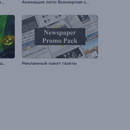
Заставка: Экстремальный спорт
Анимация лого: Всемирная сеть
Заставка "Хэллоуинский кошмар"
Рекламный пакет газеты