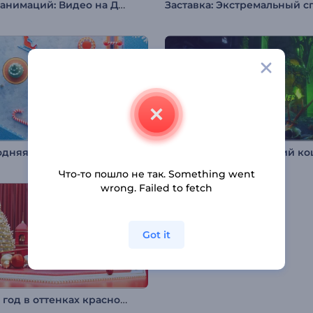
Набор анимаций: Видео на День Рождения
Новогодняя заставка: Праздничный пинбол
Что-то пошло не так. Something went
wrong. Failed to fetch
Got it
Новый год в оттенках красного