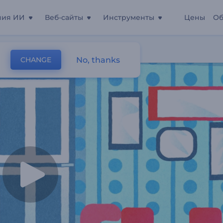
ния ИИ
Веб-сайты
Инструменты
Цены
Об
ижимости
No, thanks
CHANGE