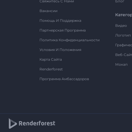
Свяжитесь С Нами
Блог
Вакансии
Катего
Помощь И Поддержка
Видео
Партнерская Программа
Логотип
Политика Конфиденциальности
Графиче
Условия И Положения
Веб-Сай
Карта Сайта
Мокап
Renderforest
Программа Амбассадоров