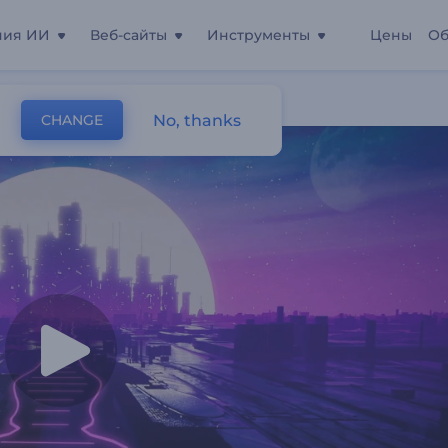
ния ИИ
Веб-сайты
Инструменты
Цены
Об
туризм
No, thanks
CHANGE