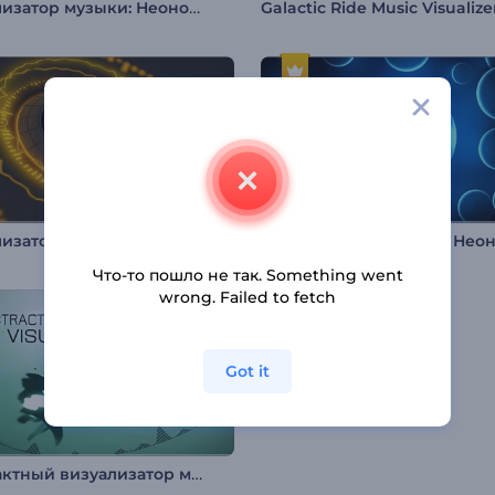
Визуализатор музыки: Неоновая петля
Galactic Ride Music Visualize
Визуализатор Спектра ЭлектроБитов
Что-то пошло не так. Something went
wrong. Failed to fetch
Got it
Абстрактный визуализатор музыки