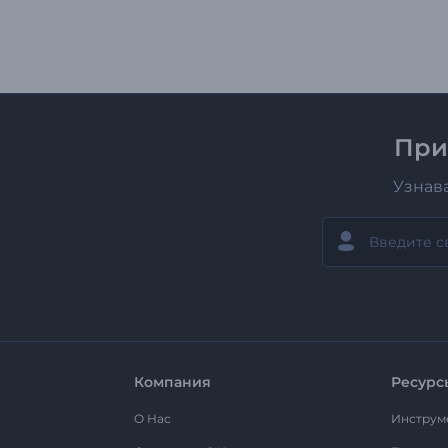
При
Узнав
Компания
Ресурс
О Нас
Инструм