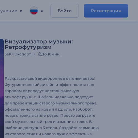
учение
Войти
Регистрация
Визуализатор музыки:
Ретрофутуризм
56K+
Экспорт
До 10мин.
Раскрасьте свой видеоролик в оттенки ретро!
Футуристический дизайн и эффет полета над
городом передадут ностальгическую
атмосферу 80-х. Шаблон идеально подходит
для презентации старого музыкального трека,
оформленного на новый лад, или, наоборот,
нового трека в стиле ретро. Просто загрузите
свой музыкальный трек и измените текст. В
шаблоне доступно 3 стиля. Создайте гармонию
из старого стиля и нового духа с эффектным