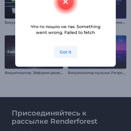
В
изуализация музыки: Световые волны
В
изуализатор музыки "Минимальные биты"
Что-то пошло не так. Something
went wrong. Failed to fetch
Got it
В
изуализатор: Эйфория движения
В
изуализатор музыки: Ретрофутуризм
Присоединяйтесь к
рассылке Renderforest