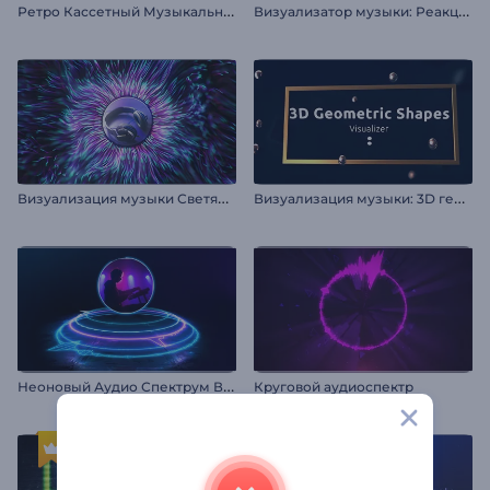
Р
етро Кассетный Музыкальный Визуализатор
В
изуализатор музыки: Реакция
В
изуализация музыки Светящиеся волны
В
изуализация музыки: 3D геометрия
Н
еоновый Аудио Спектрум Визуализатор
Круговой аудиоспектр