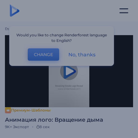
Главная
Шаблоны
Анимация Лого: Вращение Дыма
Would you like to change Renderforest language
to English?
No, thanks
CHANGE
Премиум-Шаблоны
Анимация лого: Вращение дыма
9K+
Экспорт
8 сек