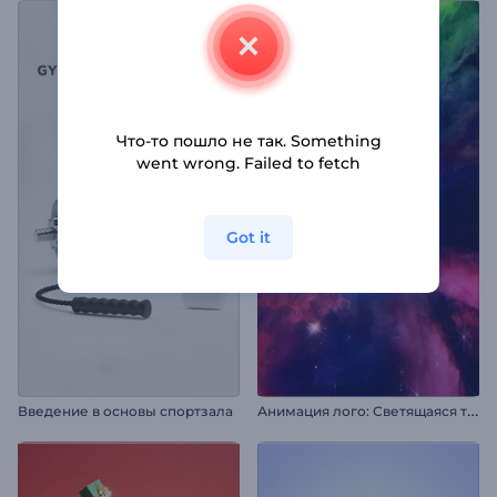
Что-то пошло не так. Something
went wrong. Failed to fetch
Got it
А
нимация лого: Светящаяся туманность
Введение в основы спортзала