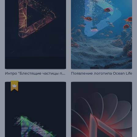
И
нтро "Блестящие частицы пламени"
Появление логотипа Ocean Life