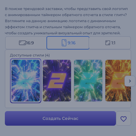
В поиске трендовой заставки, чтобы представить свой логотип
с анимированным таймером обратного отсчета в стиле глитч?
Взгляните на данную анимацию логотипа с динамичным
эффектом глитча и стильным таймером обратного отсчета,
чтобы создать уникальный визуальный опыт для зрителей.
Этот современный шаблон — все, что вам нужно, чтобы
16:9
9:16
1:1
повысить вовлеченность, ведь зрители будут с нетерпением
ждать, что же будет дальше. Вам сможете загрузить свой
Доступные стили
(4)
логотип и ввести слоган за пару кликов и получить
профессиональную анимированную заставку с логотипом.
Шаблон отлично подходит для оформления анонсов
технологических мероприятий, запуска новых продуктов,
рекламных акций, ограниченных по времени и многих других
проектов. Создайте свою анимацию!
Создать Сейчас