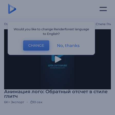
Главная
Шаблоны
Анимация Лого: Обратный Отсчет В Стиле Глит
Would you like to change Renderforest language
to English?
No, thanks
CHANGE
Анимация лого: Обратный отсчет в стиле
глитч
6K+
Экспорт
10 сек