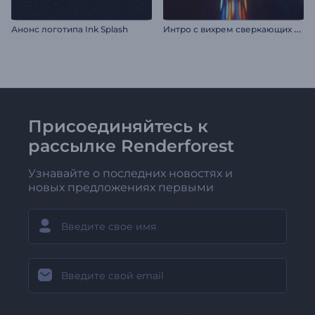
И
нтро с вихрем сверкающих частиц
Анонс логотипа Ink Splash
Присоединяйтесь к
рассылке Renderforest
Узнавайте о последних новостях и
новых предложениях первыми