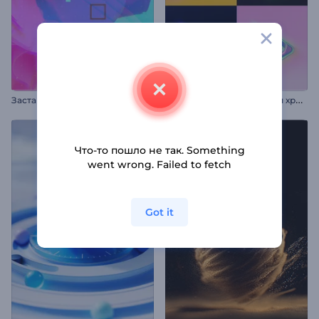
А
нимация лого: Сияющий хром
Заставка: Абстракция
Что-то пошло не так. Something
went wrong. Failed to fetch
Got it