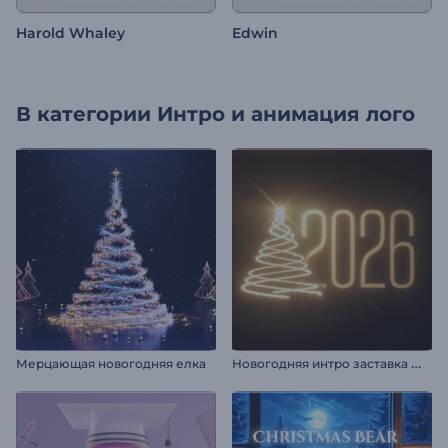
Harold Whaley
Edwin
В категории
Интро и анимация лого
Н
овогодняя интро заставка Мерцание огней
Мерцающая новогодняя елка