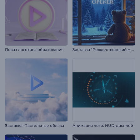
З
аставка "Рождественский медведь"
Показ логотипа образования
Заставка: Пастельные облака
Анимация лого: HUD-дисплей