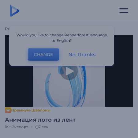
Главная
Шаблоны
Анимация Лого Из Лент
Would you like to change Renderforest language
to English?
No, thanks
CHANGE
Премиум-Шаблоны
Анимация лого из лент
1K+
Экспорт
7 сек