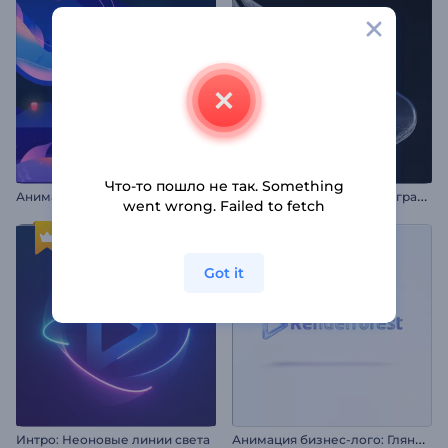
Что-то пошло не так. Something
И
нтро «Темный кинематограф»
Анимация: Фестиваль фонарей
went wrong. Failed to fetch
Got it
А
нимация бизнес-лого: Глянцевый эффект
Интро: Неоновые линии света