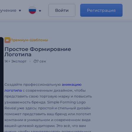
учение
Войти
Регистрация
Премиум-Шаблоны
Простое Формировние
Логотипа
1K+
Экспорт
7 сек
Создайте профессиональную
анимацию
логотипа
с современным дизайном, чтобы
представить свою торговую марку и повысить
узнаваемость бренда. Simple Forming Logo
Reveal уже здесь: простой и стильный дизайн
поможет представить ваш бренд или логотип
компании в уникальном и современном виде
вашей целевой аудитории. Это всё, что вам
нужно, чтобы заинтересовать потенциальных