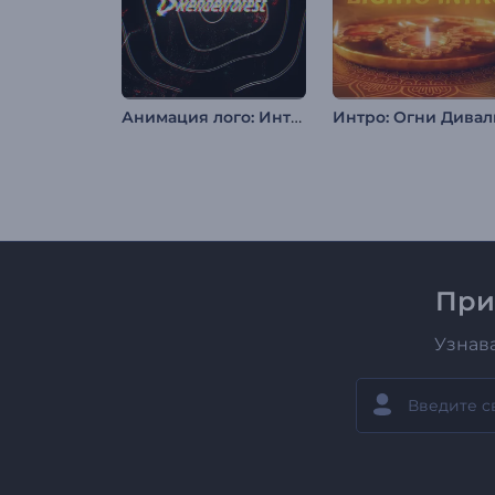
Анимация лого: Интерференция в стиле глитч
Интро: Огни Дивал
При
Узнав