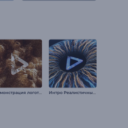
Демонстрация логотипа "Сверкающий песок"
Интро Реалистичный Глаз