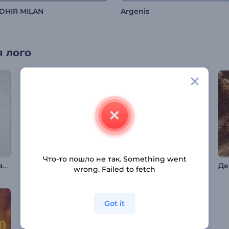
DHIR MILAN
Argenis
 лого
Что-то пошло не так. Something went
Анимация лого: Вращение дыма
Интро: Нежные сердца
Интро "Блестящие частицы пламени"
wrong. Failed to fetch
Got it