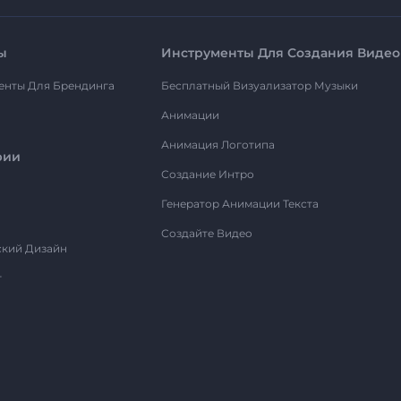
ы
Инструменты Для Создания Видео
енты Для Брендинга
Бесплатный Визуализатор Музыки
Анимации
Анимация Логотипа
рии
Создание Интро
Генератор Анимации Текста
Создайте Видео
ский Дизайн
т