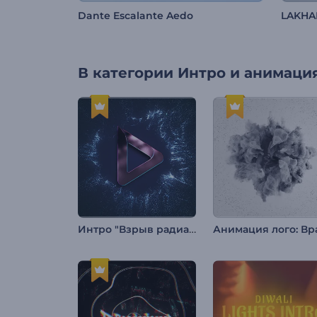
Dante Escalante Aedo
LAKHA
В категории
Интро и анимация
Интро "Взрыв радиантных частиц"