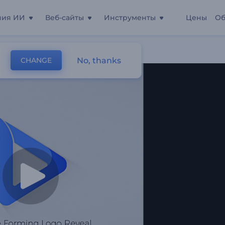
ния ИИ
Веб-сайты
Инструменты
Цены
Об
No, thanks
CHANGE