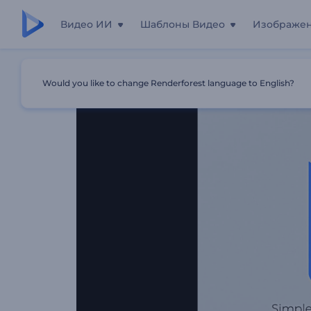
Видео ИИ
Шаблоны Видео
Изображе
Главная
Шаблоны
Простое Формировние Логотипа
Would you like to change Renderforest language to English?