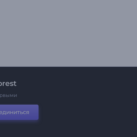
rest
ервыми
единиться