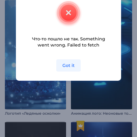
Что-то пошло не так. Something
went wrong. Failed to fetch
Got it
А
нимация лого: Неоновые толчки
Логотип «Ледяные осколки»