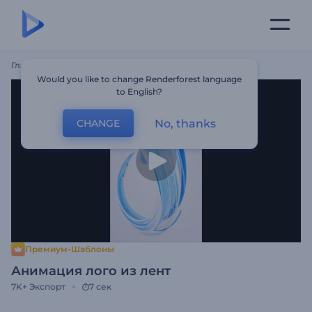
Главная
Шаблоны
Анимация Лого Из Лент
Would you like to change Renderforest language
to English?
No, thanks
CHANGE
Премиум-Шаблоны
Анимация лого из лент
7K+
Экспорт
7 сек