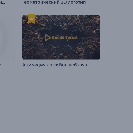
Логотип "Абстрактные формы"
Геометрический 3D логотип
Интро: Движение минималистичных линий
Анимация лого: Волшебная пыль