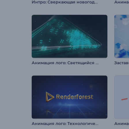
Интро: Сверкающая новогодняя елка
Анима
Анимация лого: Светящийся неон
Анимация лого: Технологические пиксели