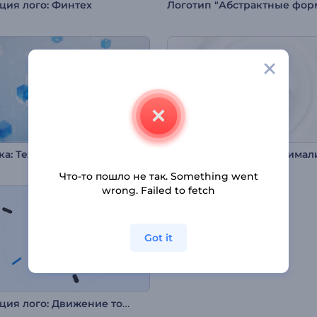
ция лого: Финтех
Заставка: Технологичные кубы из стекла
Что-то пошло не так. Something went
wrong. Failed to fetch
Got it
Анимация лого: Движение точек