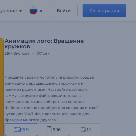
учение
Войти
Регистрация
Анимация лого: Вращение
кружков
21K+
Экспорт
7 сек
Придайте своему логотипу игривости, создав
анимацию с вращающимися кружками и
яркими градиентами. Настройте цветовую
гамму, загрузите файл, введите текст, а
анимация логотипа соберет все воедино.
Шаблон отлично подойдет для создания интро/
аутро для YouTube, презентаций, видео для
бренда и многого другого.
16:9
9:16
1:1