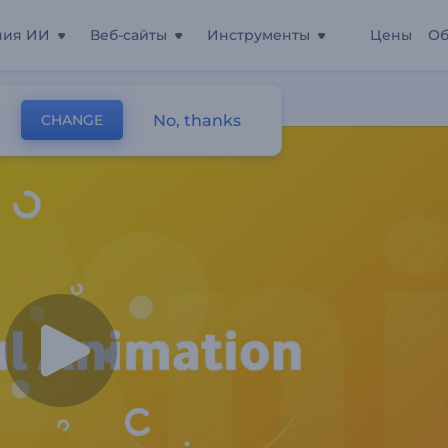
ния ИИ
Веб-сайты
Инструменты
Цены
Об
ков
No, thanks
CHANGE