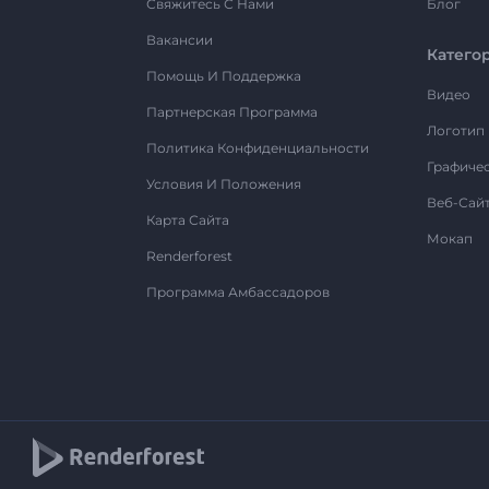
Свяжитесь С Нами
Блог
Вакансии
Катего
Помощь И Поддержка
Видео
Партнерская Программа
Логотип
Политика Конфиденциальности
Графиче
Условия И Положения
Веб-Сай
Карта Сайта
Мокап
Renderforest
Программа Амбассадоров