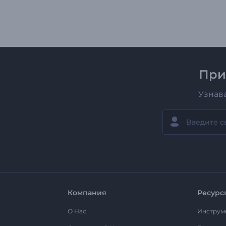
При
Узнав
Компания
Ресурс
О Нас
Инструм