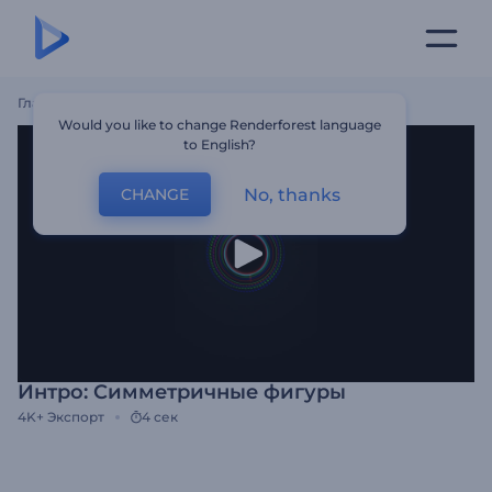
Главная
Шаблоны
Интро: Симметричные Фигуры
Would you like to change Renderforest language
to English?
No, thanks
CHANGE
Интро: Симметричные фигуры
4K+
Экспорт
4 сек