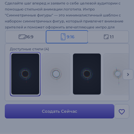
Сделайте шаг вперед и заявите о себе целевой аудитории с
помощью стильной анимации логотипа. Интро
"Симметричные фигуры" — это минималистичный шаблон с
набором симметричных фигур, который привлечет внимание
зрителей и поможет оформить впечатляющее интро для
любого видеопроекта. Введите название своей компании,
16:9
9:16
1:1
слоган или ключевую фразу, загрузите логотип и подождите
пару минут, чтобы скачать готовую анимацию логотипа в
Доступные стили
(4)
высоком разрешении. Она отлично подойдет для
продвижения новых продуктов или технологических брендов,
презентации компании, нового канала и многого другого.
Создайте свое интро!
Создать Сейчас