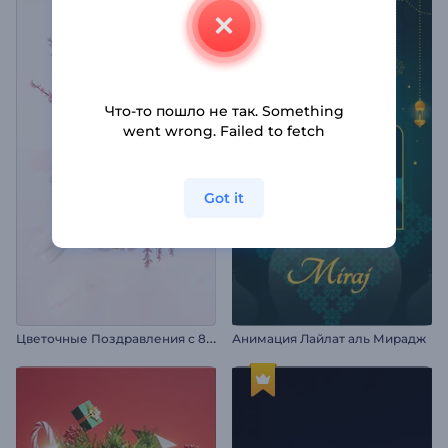
Что-то пошло не так. Something
went wrong. Failed to fetch
Got it
Ц
веточные Поздравления с 8 Марта
Анимация Лайлат аль Мирадж