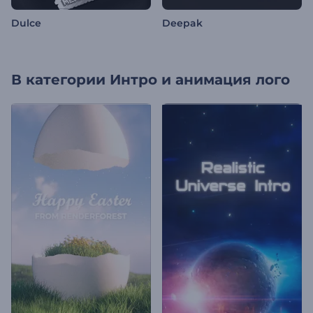
Dulce
Deepak
В категории
Интро и анимация лого