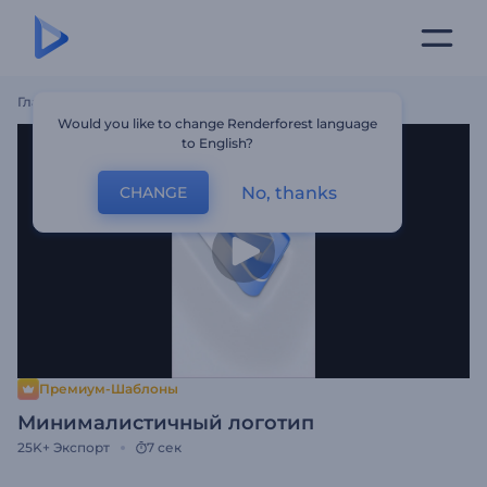
Главная
Шаблоны
Минималистичный Логотип
Would you like to change Renderforest language
to English?
No, thanks
CHANGE
Премиум-Шаблоны
Минималистичный логотип
25K+
Экспорт
7 сек