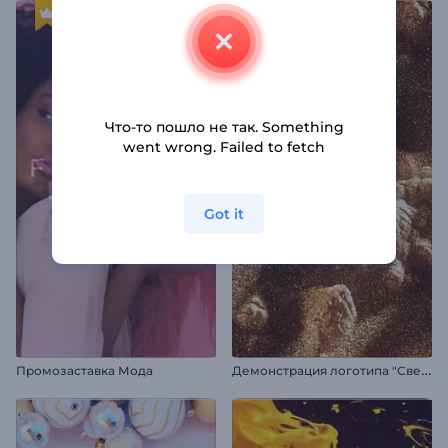
Что-то пошло не так. Something
went wrong. Failed to fetch
Got it
Д
емонстрация логотипа "Сверкающий песок"
Промозаставка Мода