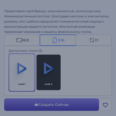
Представьте свой бренд с изысканностью, используя наш
Минималистичный логотип. Благодаря чистому и элегантному
дизайну этот шаблон предлагает минималистский подход к
демонстрации вашего логотипа. Элегантная анимация
привлекает внимание к вашему фирменному стилю,
обеспечивая отточенную и профессиональную презентацию.
16:9
9:16
1:1
Настройте шаблон под свой логотип, теглайн и фоновую
музыку, чтобы создать запоминающееся первое впечатление
Доступные стили
(2)
у зрителей. Идеально подходит для корпоративных интро,
открытия бизнес-конференций, промо-роликов и многих
других проектов. Создайте шаблон прямо сейчас и
посмотрите, как стильно оживает ваш логотип!
Создать Сейчас