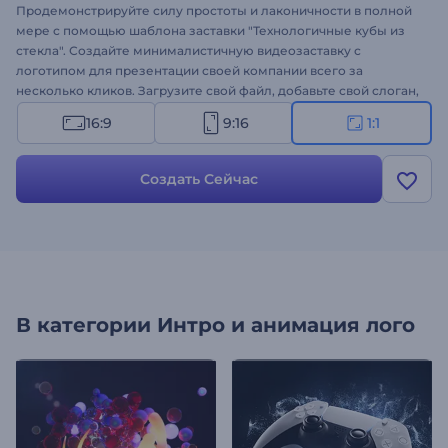
Продемонстрируйте силу простоты и лаконичности в полной
мере с помощью шаблона заставки "Технологичные кубы из
стекла". Создайте минималистичную видеозаставку с
логотипом для презентации своей компании всего за
несколько кликов. Загрузите свой файл, добавьте свой слоган,
а невесомые слои стекла создадут ровный куб и презентуют
16:9
9:16
1:1
ваш логотип. Шаблон идеально подходит для оформления
заставки для презентаций, рекламных роликов
технологических компаний и многого другого. Оформите свое
Создать Сейчас
видео!
В категории
Интро и анимация лого