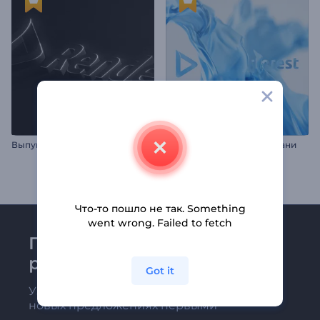
Выпуклая 3D анимация лого
Логотип Из Шелковой Ткани
Что-то пошло не так. Something
went wrong. Failed to fetch
Присоединяйтесь к
рассылке Renderforest
Got it
Узнавайте о последних новостях и
новых предложениях первыми