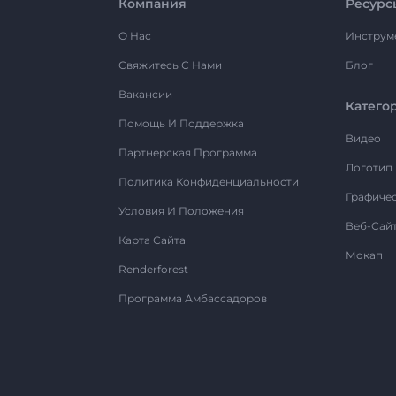
Компания
Ресурс
О Нас
Инструм
Свяжитесь С Нами
Блог
Вакансии
Катего
Помощь И Поддержка
Видео
Партнерская Программа
Логотип
Политика Конфиденциальности
Графиче
Условия И Положения
Веб-Сай
Карта Сайта
Мокап
Renderforest
Программа Амбассадоров