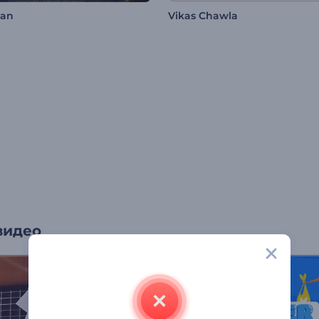
han
Vikas Chawla
видео