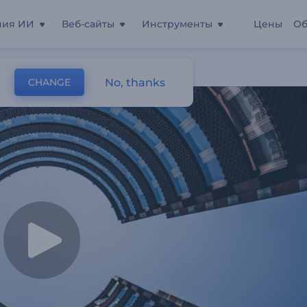
ния ИИ
Веб-сайты
Инструменты
Цены
Об
е Слайд-Шоу
No, thanks
CHANGE