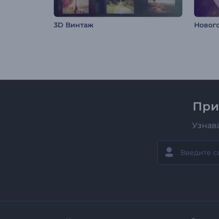
3D Винтаж
При
Узнав