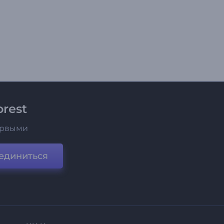
rest
ервыми
единиться