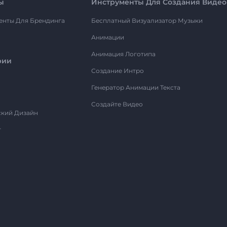
ы
Инструменты Для Создания Видео
енты Для Брендинга
Бесплатный Визуализатор Музыки
Анимации
Анимация Логотипа
рии
Создание Интро
Генератор Анимации Текста
Создайте Видео
ский Дизайн
т