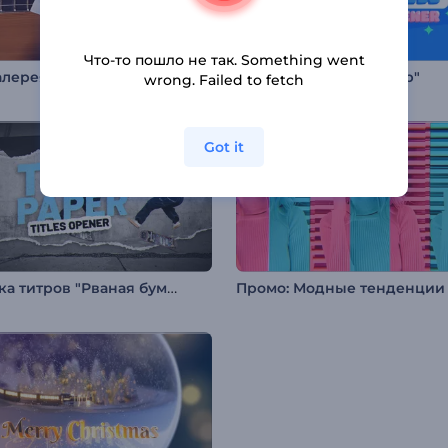
Что-то пошло не так. Something went
Фотогалерея: Романтический вечер
Заставка "Бейби Шауер"
wrong. Failed to fetch
Got it
Заставка титров "Рваная бумага"
Промо: Модные тенденции