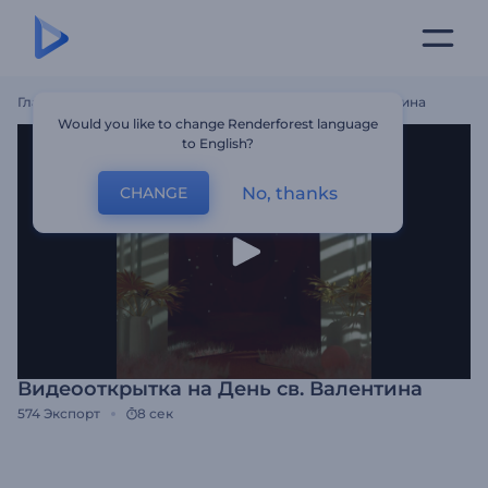
Главная
Шаблоны
Видеооткрытка На День Св. Валентина
Would you like to change Renderforest language
to English?
No, thanks
CHANGE
Видеооткрытка на День св. Валентина
574
Экспорт
8 сек