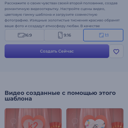
Расскажите о своих чувствах своей второй половинке, создав
романтичную видеооткрытку. Настройте сцены видео,
цветовую гамму шаблона и загрузите совместную
фотографию. Изящные золотистые тиснения красиво обрамят
ваше фото и создадут атмосферу любви. В качестве
финального штриха загрузите музыкальный трек, и все —
16:9
9:16
1:1
ваше видео будет готово! Создайте открытку на День св.
Валентина и порадуйте любимого!
Создать Сейчас
Видео созданные с помощью этого
шаблона