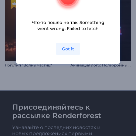
Что-то пошло не так. Something
went wrong. Failed to fetch
Got it
А
нимация лого: Полихромный глитч
Логотип "Волны частиц"
Присоединяйтесь к
рассылке Renderforest
Узнавайте о последних новостях и
новых предложениях первыми