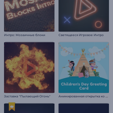
Интро: Мозаичные блоки
Светящееся Игровое Интро
А
нимированная открытка ко Дню детей
Заставка "Пылающий Огонь"