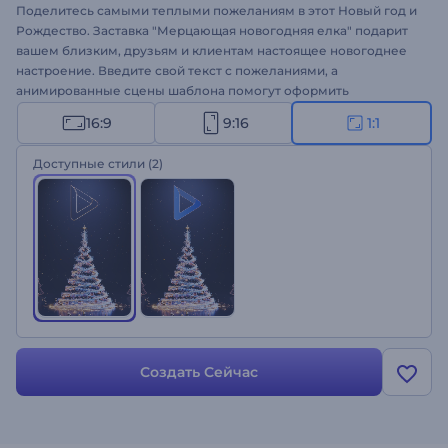
Поделитесь самыми теплыми пожеланиям в этот Новый год и
Рождество. Заставка "Мерцающая новогодняя елка" подарит
вашем близким, друзьям и клиентам настоящее новогоднее
настроение. Введите свой текст с пожеланиями, а
анимированные сцены шаблона помогут оформить
волшебное новогоднее видео. Загрузите свои медиафайлы,
16:9
9:16
1:1
введите сообщение и получите профессиональное
поздравительное видео с анимацией всего в несколько
Доступные стили
(2)
кликов. Шаблон идеально подходит для оформления рекламы
для ТВ, приглашения на новогодний ужин,
видеопоздравлений и многого другого. Создайте свое
новогоднее видео!
Создать Сейчас