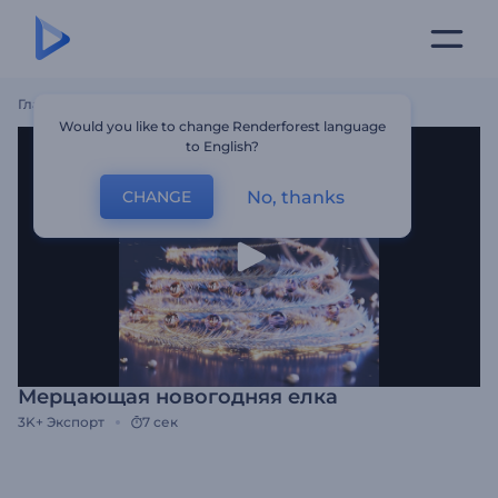
Главная
Шаблоны
Мерцающая Новогодняя Елка
Would you like to change Renderforest language
to English?
No, thanks
CHANGE
Мерцающая новогодняя елка
3K+
Экспорт
7 сек