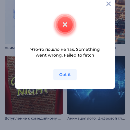
А
нимация бизнес-лого: Глянцевый эффект
Интро крипто-технологий
Что-то пошло не так. Something
went wrong. Failed to fetch
Got it
В
ступление к комедийному шоу
А
нимация лого: Цифровой глобус