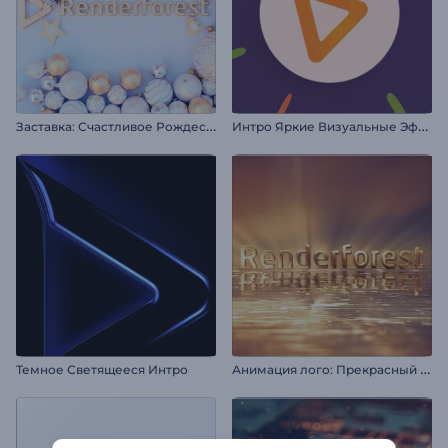
З
аставка: Счастливое Рождество
И
нтро Яркие Визуальные Эффекты
А
нимация лого: Прекрасный рассвет
Темное Светящееся Интро