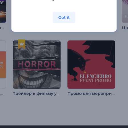
Got it
Пакет динамической типографики
Заставка в стиле ретро ТВ
Пакет Кинетической Типографики
Набор Инновационных Мобильных Приложений
Трейлер к фильму ужасов
Промо для мероприятия на Эль Энсьерро