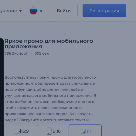
учение
Войти
Регистрация
Яркое промо для мобильного
приложения
796
Экспорт
15 сек
Воспользуйтесь ярким промо для мобильного
приложения, чтобы презентовать уникальные
новые функции, обновления или любые
улучшения вашего мобильного приложения. В
этом шаблоне есть все необходимое для того,
чтобы оформить новое, современное и
привлекающее внимание видео. Как создать
видео? Загрузите логотип, вставьте текст и
подождите минуту, чтобы насладиться
16:9
9:16
1:1
результатом. Шаблон идеально подходит для