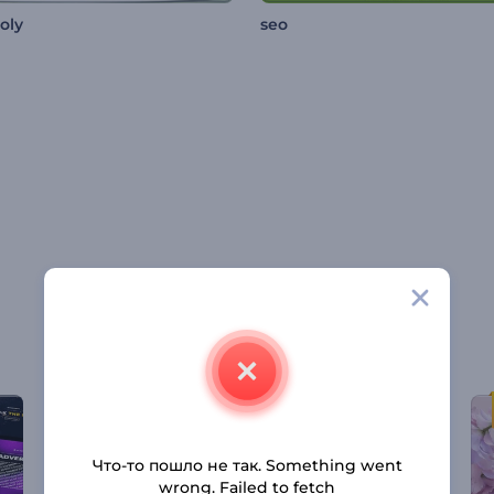
oly
seo
Что-то пошло не так. Something went
wrong. Failed to fetch