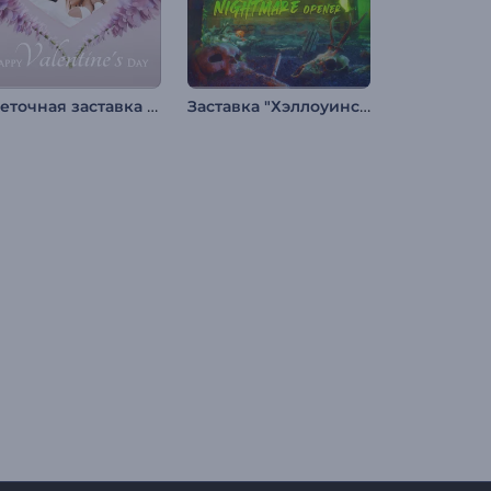
Цветочная заставка ко Дню св. Валентина
Заставка "Хэллоуинский кошмар"