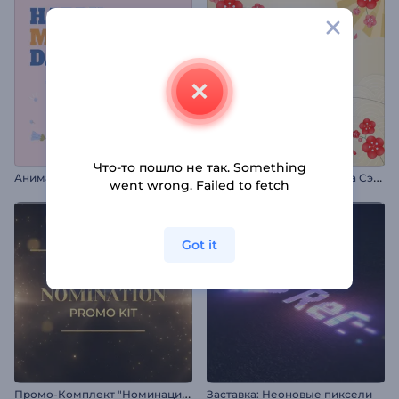
Что-то пошло не так. Something
П
оздравительно видео на Сэцубун
Анимация на День матери
went wrong. Failed to fetch
Got it
П
ромо-Комплект "Номинации на Премию"
Заставка: Неоновые пиксели