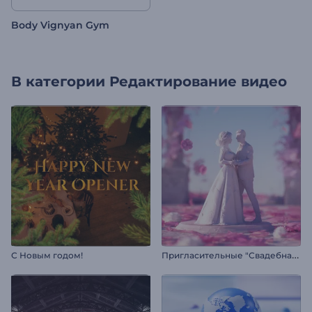
Body Vignyan Gym
В категории
Редактирование видео
П
ригласительные "Свадебная статуэтка"
С Новым годом!