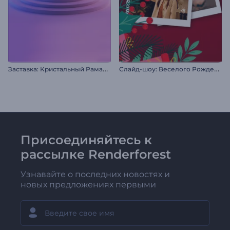
З
аставка: Кристальный Рамадан
С
лайд-шоу: Веселого Рождества
Присоединяйтесь к
рассылке Renderforest
Узнавайте о последних новостях и
новых предложениях первыми