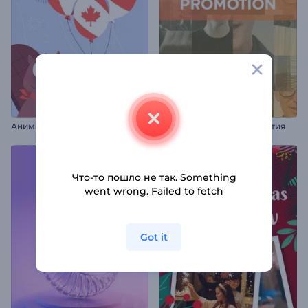
Анимация ко Дню Канады
Промо для особого события
Что-то пошло не так. Something
went wrong. Failed to fetch
Got it