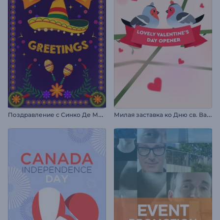
П
оздравление с Синко Де Майо
М
илая заставка ко Дню св. Валентина