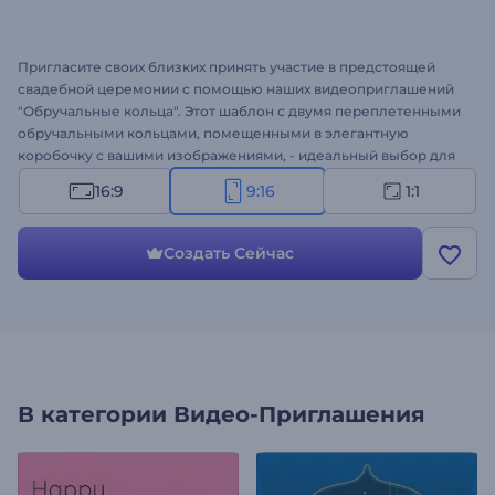
Пригласите своих близких принять участие в предстоящей
свадебной церемонии с помощью наших видеоприглашений
"Обручальные кольца". Этот шаблон с двумя переплетенными
обручальными кольцами, помещенными в элегантную
коробочку с вашими изображениями, - идеальный выбор для
объявления о предстоящем знаменательном дне. Сделайте
16:9
9:16
1:1
это приглашение уникальным, добавив свои имена, дату
свадьбы, адрес места проведения и другие детали,
соответствующие тематике вашей свадьбы. Не забудьте также
Создать Сейчас
дополнить видео фоновым музыкальным треком или
закадровым голосом. Создайте видео прямо сейчас и
отправьте изысканное свадебное приглашение своим
близким!
В категории
Видео-Приглашения