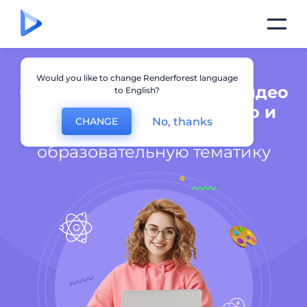
Would you like to change Renderforest language
Создайте оригинальные
видео
to English?
уроки, обучающие видео и
No, thanks
CHANGE
другие ролики
на
образовательную тематику