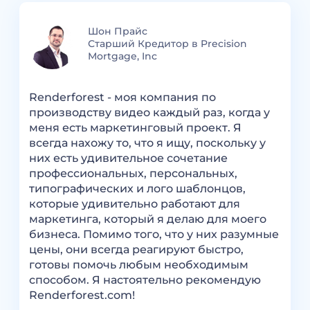
Шон Прайс
th
Старший Кредитор в Precision
Mortgage, Inc
Я
Renderforest - моя компания по
в
производству видео каждый раз, когда у
с
меня есть маркетинговый проект. Я
й
с
всегда нахожу то, что я ищу, поскольку у
к
них есть удивительное сочетание
н
профессиональных, персональных,
R
типографических и лого шаблонцов,
.
м
которые удивительно работают для
с
маркетинга, который я делаю для моего
бизнеса. Помимо того, что у них разумные
цены, они всегда реагируют быстро,
готовы помочь любым необходимым
способом. Я настоятельно рекомендую
Renderforest.com!