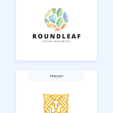
Маскот