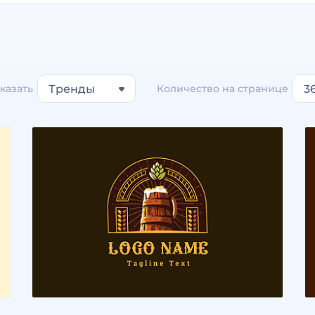
казать
Тренды
Количество на странице
3