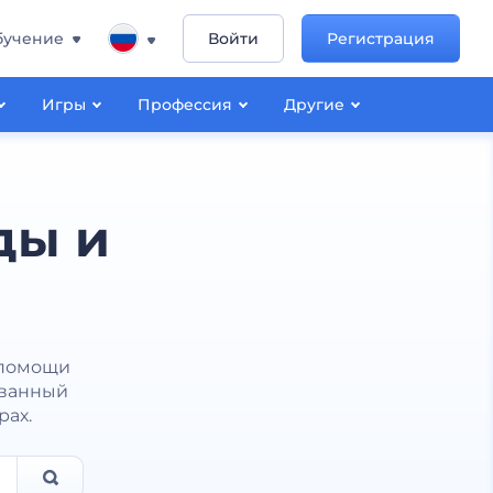
бучение
Войти
Регистрация
Игры
Профессия
Другие
ды и
 помощи
ованный
рах.