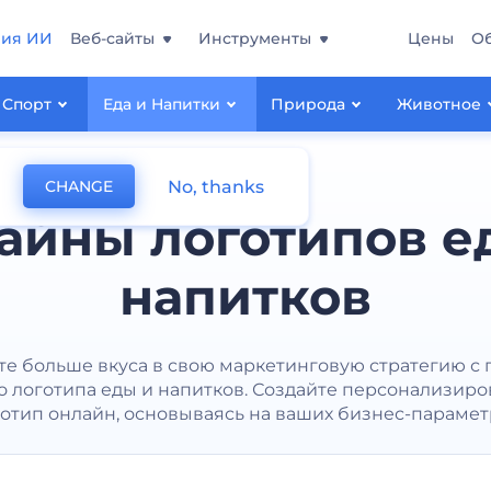
ния ИИ
Веб-сайты
Инструменты
Цены
О
Спорт
Еда и Напитки
Природа
Животное
No, thanks
CHANGE
айны логотипов е
напитков
те больше вкуса в свою маркетинговую стратегию с
о логотипа еды и напитков. Создайте персонализир
отип онлайн, основываясь на ваших бизнес-парамет