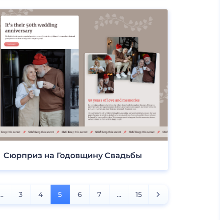
Сюрприз на Годовщину Свадьбы
...
3
4
5
6
7
...
15