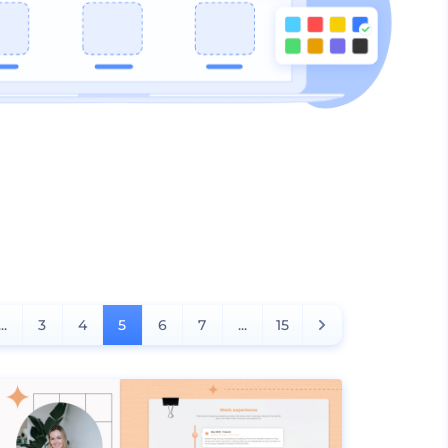
...
3
4
5
6
7
...
15