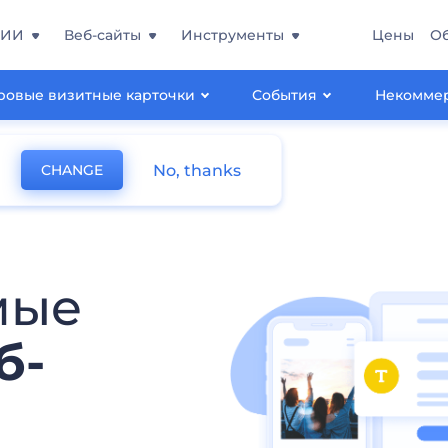
 ИИ
Веб-сайты
Инструменты
Цены
О
овые визитные карточки
События
Некомме
No, thanks
CHANGE
мые
б-