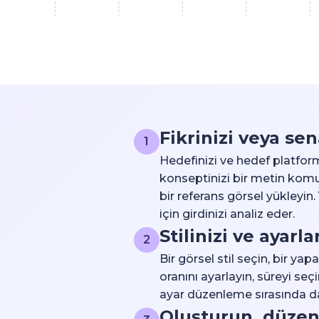
e
Fikrinizi veya se
1
Hedefinizi ve hedef platfor
konseptinizi bir metin komut
bir referans görsel yükleyin
için girdinizi analiz eder.
Stilinizi ve ayarla
2
Bir görsel stil seçin, bir ya
oranını ayarlayın, süreyi seçi
ayar düzenleme sırasında dah
Oluşturun, düzenl