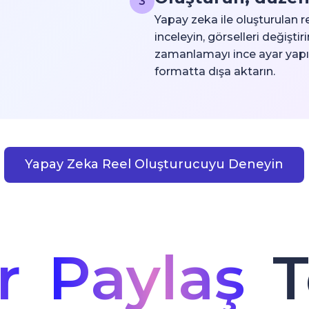
3
Yapay zeka ile oluşturulan re
inceleyin, görselleri değiştir
zamanlamayı ince ayar yapın
formatta dışa aktarın.
Yapay Zeka Reel Oluşturucuyu Deneyin
r
Paylaş
T