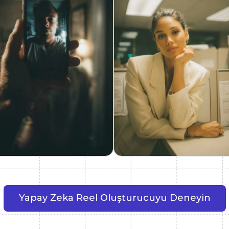
Yapay Zeka Reel Oluşturucuyu Deneyin