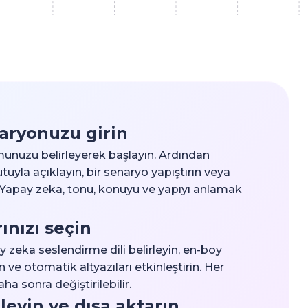
naryonuzu girin
munuzu belirleyerek başlayın. Ardından
uyla açıklayın, bir senaryo yapıştırın veya
. Yapay zeka, tonu, konuyu ve yapıyı anlamak
rınızı seçin
pay zeka seslendirme dili belirleyin, en-boy
n ve otomatik altyazıları etkinleştirin. Her
a sonra değiştirilebilir.
eyin ve dışa aktarın