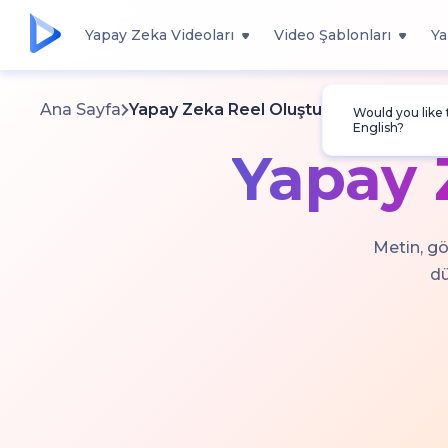
Yapay Zeka Videoları
Video Şablonları
Ya
Ana Sayfa
Yapay Zeka Reel Oluşturucu
Would you like
English?
Yapay 
Metin, gö
dü