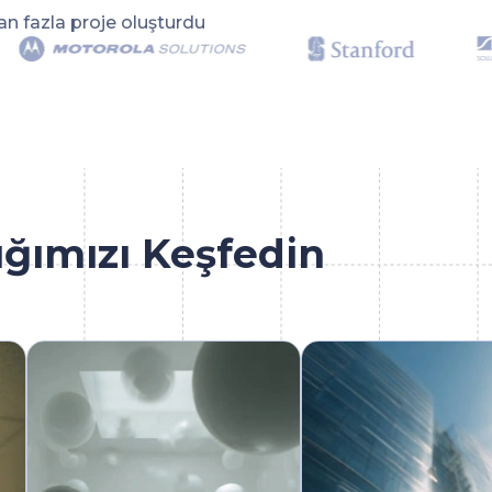
an fazla proje oluşturdu
ığımızı Keşfedin