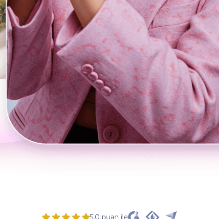
5,0 puan ile