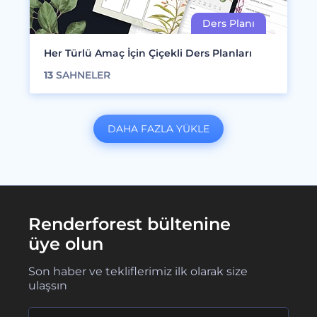
Her Türlü Amaç İçin Çiçekli Ders Planları
13
SAHNELER
DAHA FAZLA YÜKLE
Renderforest bültenine
üye olun
Son haber ve tekliflerimiz ilk olarak size
ulaşsın