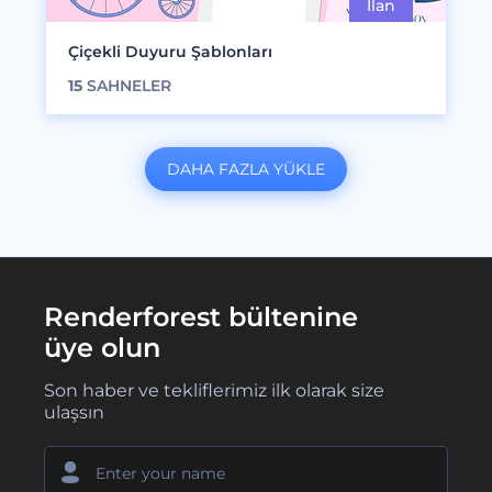
Çiçekli Duyuru Şablonları
15
SAHNELER
DAHA FAZLA YÜKLE
Renderforest bültenine
üye olun
Son haber ve tekliflerimiz ilk olarak size
ulaşsın