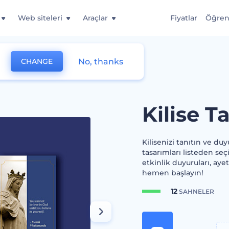
Web siteleri
Araçlar
Fiyatlar
Öğre
No, thanks
CHANGE
 Tasarım Kiti
Kilise T
Kilisenizi tanıtın ve du
tasarımları listeden seçi
etkinlik duyuruları, ay
hemen başlayın!
12
SAHNELER