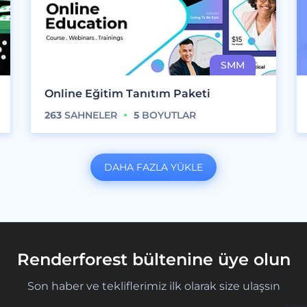
Online Eğitim Tanıtım Paketi
263
SAHNELER
5
BOYUTLAR
DAHA FAZLA YÜKLE
Renderforest bültenine üye olun
Son haber ve tekliflerimiz ilk olarak size ulaşsın