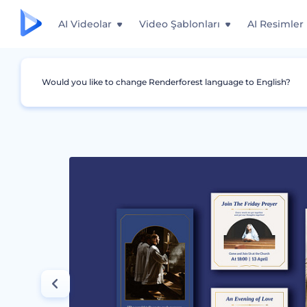
AI Videolar
Video Şablonları
AI Resimler
Would you like to change Renderforest language to English?
Grafikler
Instagram Story'si
Kilise Tanıtımı