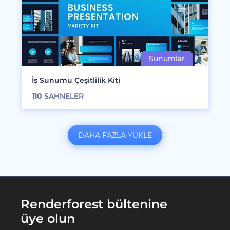
İş Sunumu Çeşitlilik Kiti
110
SAHNELER
DAHA FAZLA YÜKLE
Renderforest bültenine
üye olun