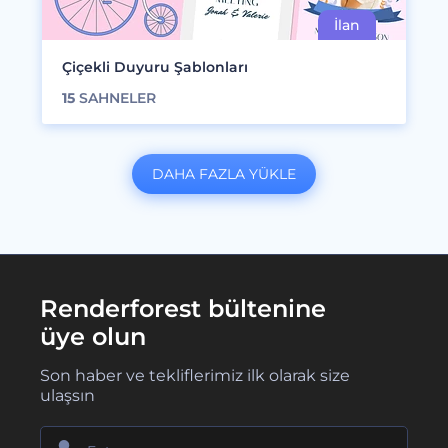
Çiçekli Duyuru Şablonları
15
SAHNELER
DAHA FAZLA YÜKLE
Renderforest bültenine
üye olun
Son haber ve tekliflerimiz ilk olarak size
ulaşsın