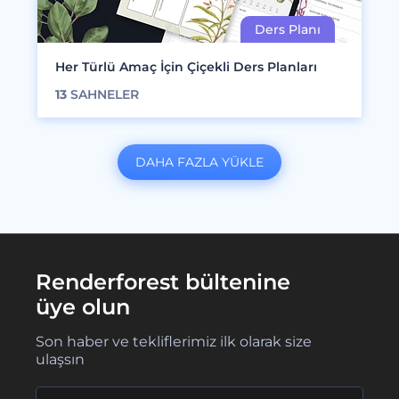
Her Türlü Amaç İçin Çiçekli Ders Planları
13
SAHNELER
DAHA FAZLA YÜKLE
Renderforest bültenine
üye olun
Son haber ve tekliflerimiz ilk olarak size
ulaşsın