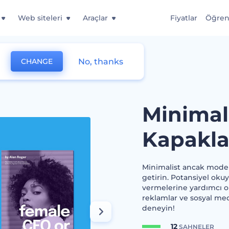
Web siteleri
Araçlar
Fiyatlar
Öğre
No, thanks
CHANGE
e Kitabı Kapakları
Minimali
Kapakla
Minimalist ancak modern
getirin. Potansiyel oku
vermelerine yardımcı olu
reklamlar ve sosyal med
deneyin!
12
SAHNELER