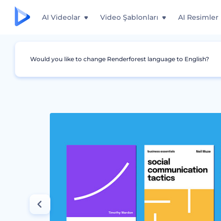
AI Videolar
Video Şablonları
AI Resimler
Would you like to change Renderforest language to English?
Grafikler
Kitap Kapakları
Minimalist İşletm