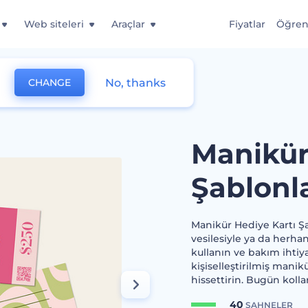
Web siteleri
Araçlar
Fiyatlar
Öğre
No, thanks
CHANGE
Kartı Şablonları
Manikür
Şablonla
Manikür Hediye Kartı Şa
vesilesiyle ya da herha
kullanın ve bakım ihtiya
kişiselleştirilmiş manik
hissettirin. Bugün kollar
40
SAHNELER