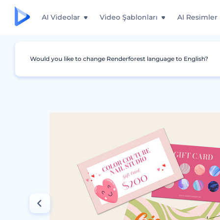
AI Videolar
Video Şablonları
AI Resimler
Would you like to change Renderforest language to English?
Grafikler
Hediye Sertifikası
Manikür Hediye 