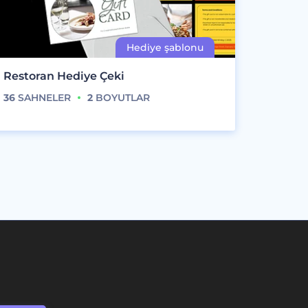
Restoran Hediye Çeki
36
SAHNELER
2
BOYUTLAR