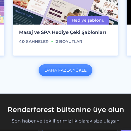
Masaj ve SPA Hediye Çeki Şablonları
40
SAHNELER
2
BOYUTLAR
DAHA FAZLA YÜKLE
Renderforest bültenine üye olun
Son haber ve tekliflerimiz ilk olarak size ulaşsın