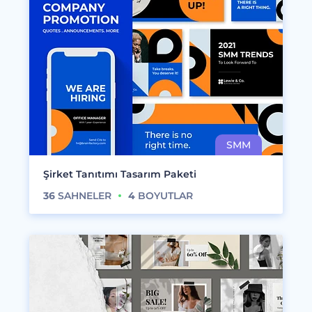
Şirket Tanıtımı Tasarım Paketi
36
SAHNELER
4
BOYUTLAR