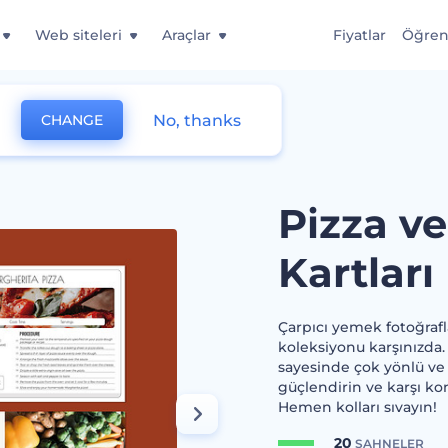
Web siteleri
Araçlar
Fiyatlar
Öğre
No, thanks
CHANGE
rtları
Pizza ve
Kartları
Çarpıcı yemek fotoğraflar
koleksiyonu karşınızda.
sayesinde çok yönlü ve 
güçlendirin ve karşı kon
Hemen kolları sıvayın!
20
SAHNELER