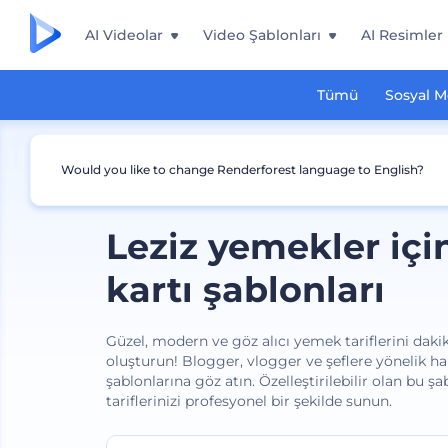
AI Videolar
Video Şablonları
AI Resimler
Tümü
Sosyal 
Would you like to change Renderforest language to English?
Leziz yemekler için
kartı şablonları
Güzel, modern ve göz alıcı yemek tariflerini dakik
oluşturun! Blogger, vlogger ve şeflere yönelik h
şablonlarına göz atın. Özelleştirilebilir olan bu şab
tariflerinizi profesyonel bir şekilde sunun.