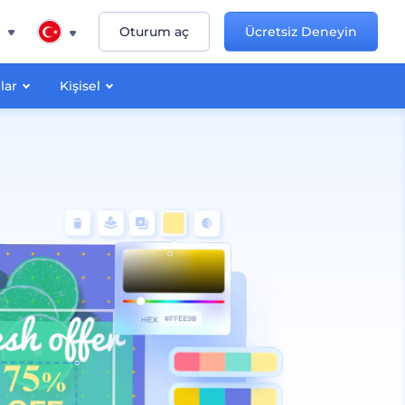
n
Oturum aç
Ücretsiz Deneyin
lar
Kişisel