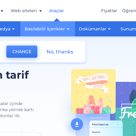
Web siteleri
Araçlar
Fiyatlar
Öğre
Medya
Basılabilir İçerikler
Dokümanlar
Sunum
No, thanks
CHANGE
 tarif
alar içinde
arika yemek kartı
lonlar ile