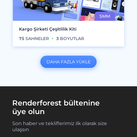
Kargo Şirketi Çeşitlilik Kiti
75
SAHNELER
3
BOYUTLAR
DAHA FAZLA YÜKLE
Renderforest bültenine
üye olun
Son haber ve tekliflerimiz ilk olarak size
ulaşsın