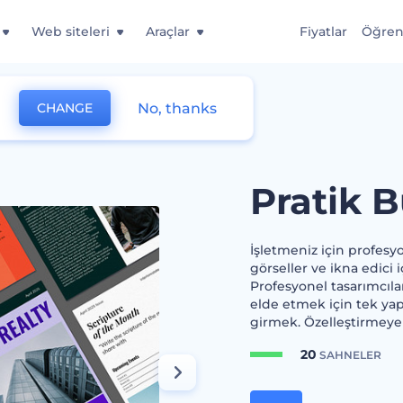
Web siteleri
Araçlar
Fiyatlar
Öğre
No, thanks
CHANGE
Pratik B
İşletmeniz için profesyo
görseller ve ikna edici i
Profesyonel tasarımcıları
elde etmek için tek yap
girmek. Özelleştirmeye
20
SAHNELER