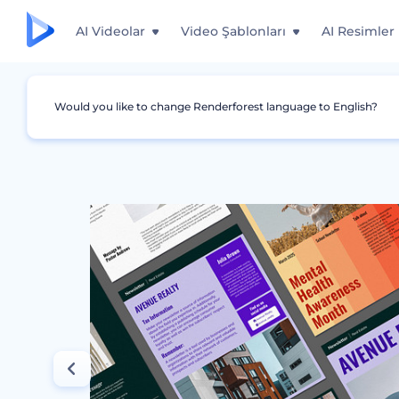
AI Videolar
Video Şablonları
AI Resimler
Would you like to change Renderforest language to English?
Grafikler
Bülten
Pratik Bülten Şablonları