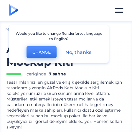
Mockuplar
Cihazlar
Cİhaz Aksesuarı Mockup
Would you like to change Renderforest language
to English?
AirPods Kabı
No, thanks
CHANGE
Mockup Kiti
İçeriğinde
7 sahne
Tasarımlarınızı en güzel ve en şık şekilde sergilemek için
tasarlanmış zengin AirPods Kabı Mockup Kiti
koleksiyonumuz ile ürün sunumlarına level atlatın.
Müşterileri etkilemek isteyen tasarımcılar ya da
pazarlama materyallerini mükemmel hale getirmeyi
hedefleyen marka sahipleri, kullanıcı dostu özelleştirme
seçenekleri sunan bu mockup paketi ile harika ve
büyüleyici bir görsel deneyim elde ediyor. Hemen kolları
sıvayın!