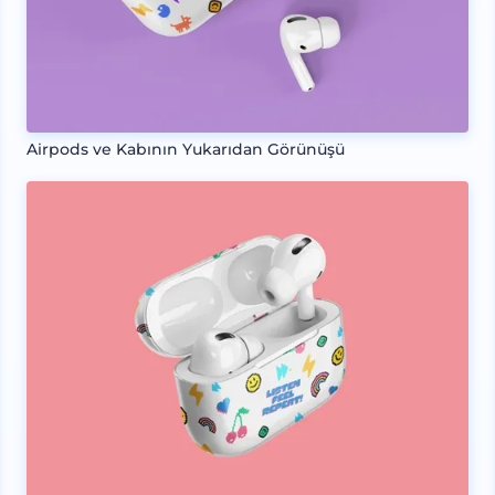
Airpods ve Kabının Yukarıdan Görünüşü