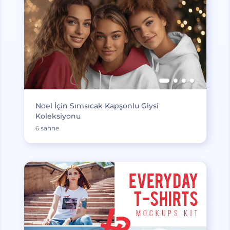
Noel İçin Sımsıcak Kapşonlu Giysi
Koleksiyonu
6 sahne